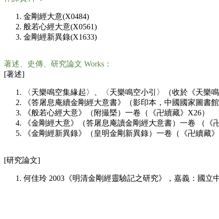
金剛經大意(X0484)
般若心經大意(X0561)
金剛經新異錄(X1633)
著述、史傳、研究論文 Works：
[著述]
〈天樂鳴空集緣起〉、〈天樂鳴空小引〉（收於《天樂鳴空
《答屠息庵續金剛經大意書》（影印本，中國國家圖書館
《般若心經大意》（附撮槩）一卷（《卍續藏》X26）
《金剛經大意》（答屠息庵讀金剛經大意書）一卷 （《卍
《金剛經新異錄》（皇明金剛新異錄）一卷（《卍續藏》X
[研究論文]
何佳玲 2003《明清金剛經靈驗記之研究》，嘉義：國立