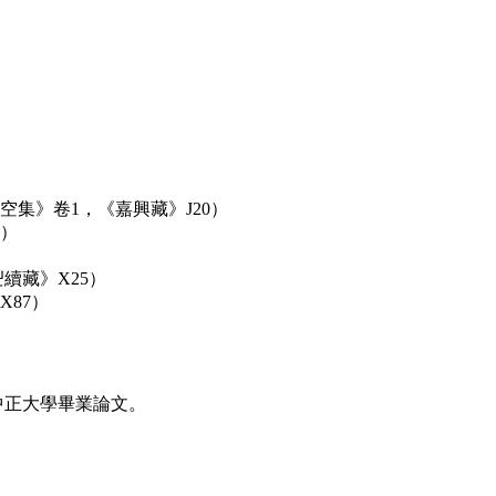
集》卷1，《嘉興藏》J20）
）
續藏》X25）
87）
中正大學畢業論文。