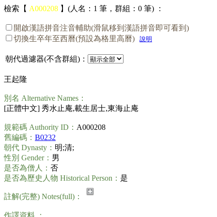
檢索【
A000208
】(人名：1 筆，群組：0 筆) ：
開啟漢語拼音注音輔助(滑鼠移到漢語拼音即可看到)
切換生卒年至西曆(預設為格里高曆)
說明
朝代過濾器(不含群組)：
王起隆
別名 Alternative Names：
[正體中文] 秀水止庵,載生居士,東海止庵
規範碼 Authority ID：
A000208
舊編碼：
B0232
朝代 Dynasty：
明;清;
性別 Gender：
男
是否為僧人：
否
是否為歷史人物 Historical Person：
是
註解(完整) Notes(full)：
作譯資料 ：