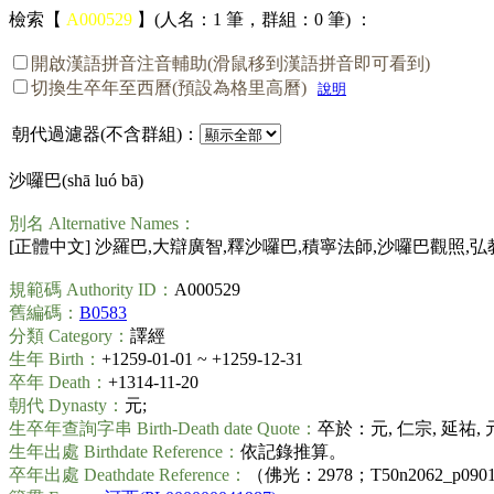
檢索【
A000529
】(人名：1 筆，群組：0 筆) ：
開啟漢語拼音注音輔助(滑鼠移到漢語拼音即可看到)
切換生卒年至西曆(預設為格里高曆)
說明
朝代過濾器(不含群組)：
沙囉巴(
shā luó bā
)
別名 Alternative Names：
[正體中文] 沙羅巴,大辯廣智,釋沙囉巴,積寧法師,沙囉巴觀照,
規範碼 Authority ID：
A000529
舊編碼：
B0583
分類 Category：
譯經
生年 Birth：
+1259-01-01 ~ +1259-12-31
卒年 Death：
+1314-11-20
朝代 Dynasty：
元;
生卒年查詢字串 Birth-Death date Quote：
卒於：元, 仁宗, 延祐, 
生年出處 Birthdate Reference：
依記錄推算。
卒年出處 Deathdate Reference：
（佛光：2978；T50n2062_p090