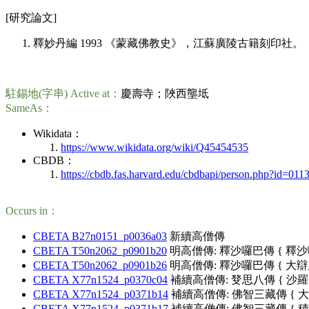
[研究論文]
釋妙丹編 1993 《蒙藏佛教史》，江蘇廣陵古籍刻印社。
駐錫地(字串) Active at：
慶壽寺；陜西壟坻
SameAs：
Wikidata：
https://www.wikidata.org/wiki/Q45454535
CBDB：
https://cbdb.fas.harvard.edu/cbdbapi/person.php?id=011
Occurs in：
CBETA B27n0151_p0036a03
新續高僧傳
CBETA T50n2062_p0901b20
明高僧傳: 釋沙囉巴傳 { 釋沙
CBETA T50n2062_p0901b26
明高僧傳: 釋沙囉巴傳 { 大辯
CBETA X77n1524_p0370c04
補續高僧傳: 癹思八傳 { 沙羅
CBETA X77n1524_p0371b14
補續高僧傳: 佛智三藏傳 { 大
CBETA X77n1524_p0371b17
補續高僧傳: 佛智三藏傳 { 積