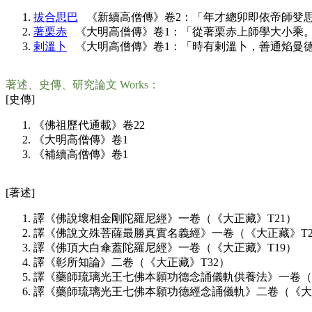
拔合思巴
《新續高僧傳》卷2：「年才總卯即依帝師癹
著栗赤
《大明高僧傳》卷1：「從著栗赤上師學大小乘
剌溫卜
《大明高僧傳》卷1：「時有剌溫卜，善通焰曼
著述、史傳、研究論文 Works：
[史傳]
《佛祖歷代通載》卷22
《大明高僧傳》卷1
《補續高僧傳》卷1
[著述]
譯《佛說壞相金剛陀羅尼經》一卷（《大正藏》T21）
譯《佛說文殊菩薩最勝真實名義經》一卷（《大正藏》T2
譯《佛頂大白傘蓋陀羅尼經》一卷（《大正藏》T19）
譯《彰所知論》二卷（《大正藏》T32）
譯《藥師琉璃光王七佛本願功德念誦儀軌供養法》一卷（《
譯《藥師琉璃光王七佛本願功德經念誦儀軌》二卷（《大正