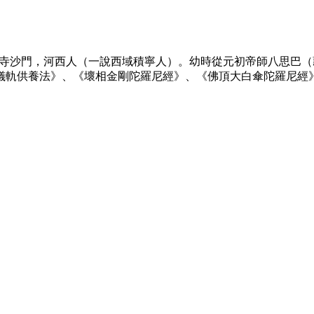
沙門，河西人（一說西域積寧人）。幼時從元初帝師八思巴（藏 H
軌供養法》、《壞相金剛陀羅尼經》、《佛頂大白傘陀羅尼經》