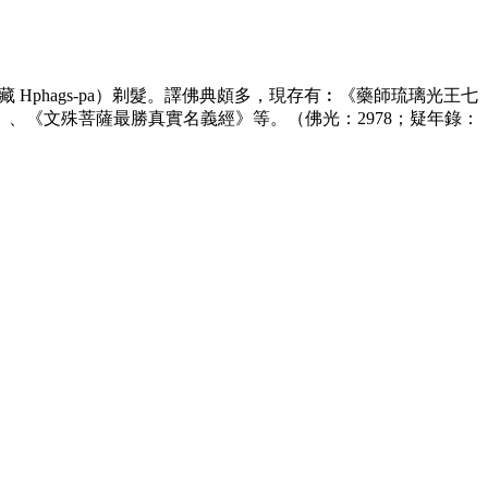
phags-pa）剃髮。譯佛典頗多，現存有︰《藥師琉璃光王七
、《文殊菩薩最勝真實名義經》等。（佛光：2978；疑年錄：