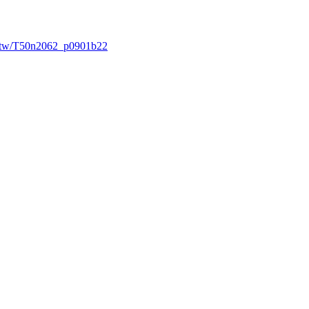
edu.tw/T50n2062_p0901b22