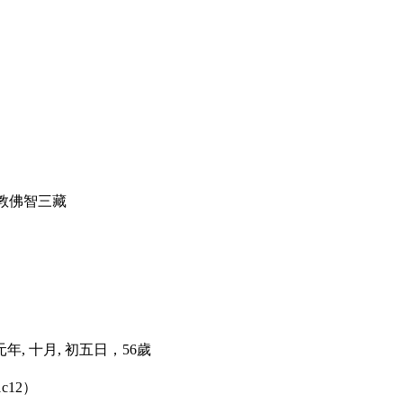
弘教佛智三藏
元年, 十月, 初五日，56歲
1c12）