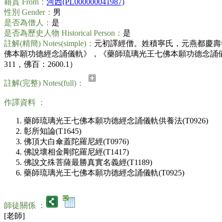
籍貫 From：
河西(PL000000041987)
性別 Gender：
男
是否為僧人：
是
是否為歷史人物 Historical Person：
是
註解(精簡) Notes(simple)：
元初譯經僧。姓積寧氏，元燕都慶壽寺
佛本願功德經念誦儀軌》，《藥師琉璃光王七佛本願功德念誦儀
311，佛百：2600.1）
註解(完整) Notes(full)：
作譯資料 ：
藥師琉璃光王七佛本願功德經念誦儀軌供養法(T0926)
彰所知論(T1645)
佛頂大白傘蓋陀羅尼經(T0976)
佛說壞相金剛陀羅尼經(T1417)
佛說文殊菩薩最勝真實名義經(T1189)
藥師琉璃光王七佛本願功德經念誦儀軌(T0925)
師徒關係 ：
[老師]