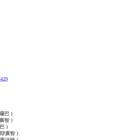
3429
囉巴 }
廣智 }
巴 }
辯廣智 }
寧法師 }