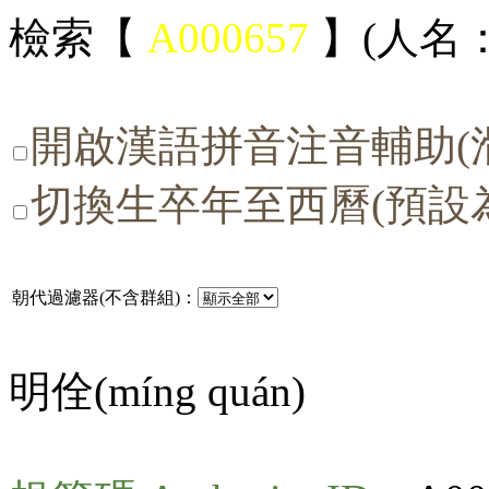
檢索【
A000657
】(人名：
開啟漢語拼音注音輔助(
切換生卒年至西曆(預設
朝代過濾器(不含群組)：
明佺(
míng quán
)