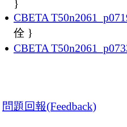
}
CBETA T50n2061_p071
佺 }
CBETA T50n2061_p073
問題回報(Feedback)