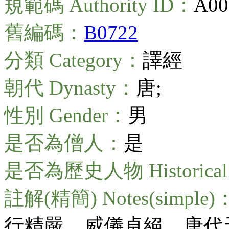
規範碼 Authority ID：
A00
舊編碼：
B0722
分類 Category：
譯經
朝代 Dynasty：
唐;
性別 Gender：
男
是否為僧人：
是
是否為歷史人物 Historical 
註解(精簡) Notes(simple)
行精嚴，威儀卓絕。唐代