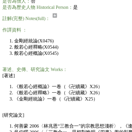
是否為僧人：
否
是否為歷史人物 Historical Person：
是
註解(完整) Notes(full)：
作譯資料 ：
金剛經統論(X0476)
般若心經釋略(X0544)
般若心經概論(X0545)
著述、史傳、研究論文 Works：
[著述]
《般若心經概論》一卷（《卍續藏》X26）
《般若心經釋略》一卷（《卍續藏》X26）
《金剛經統論》一卷（《卍續藏》X25）
[研究論文]
何善蒙 2006〈林兆恩“三教合一”的宗教思想淺析〉，《逢甲