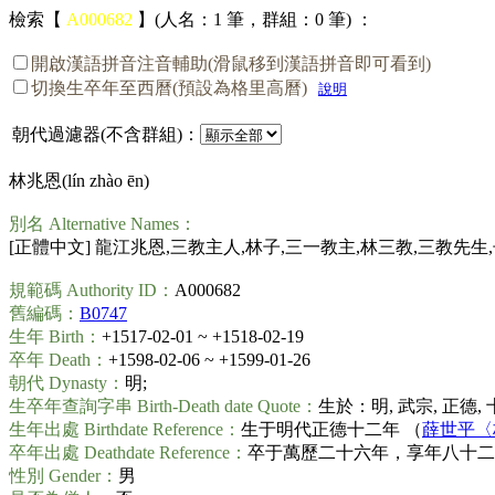
檢索【
A000682
】(人名：1 筆，群組：0 筆) ：
開啟漢語拼音注音輔助(滑鼠移到漢語拼音即可看到)
切換生卒年至西曆(預設為格里高曆)
說明
朝代過濾器(不含群組)：
林兆恩(
lín zhào ēn
)
別名 Alternative Names：
[正體中文] 龍江兆恩,三教主人,林子,三一教主,林三教,三教先生,
規範碼 Authority ID：
A000682
舊編碼：
B0747
生年 Birth：
+1517-02-01 ~ +1518-02-19
卒年 Death：
+1598-02-06 ~ +1599-01-26
朝代 Dynasty：
明;
生卒年查詢字串 Birth-Death date Quote：
生於：明, 武宗, 正德,
生年出處 Birthdate Reference：
生于明代正德十二年 （
薛世平〈林
卒年出處 Deathdate Reference：
卒于萬歷二十六年，享年八十二
性別 Gender：
男