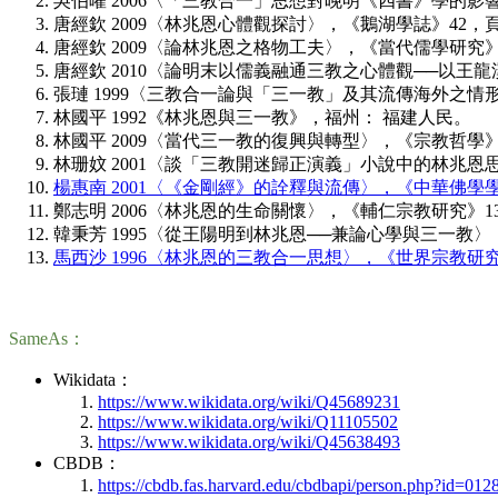
吳伯曜 2006〈「三教合一」思想對晚明《四書》學的影響
唐經欽 2009〈林兆恩心體觀探討〉，《鵝湖學誌》42，頁9
唐經欽 2009〈論林兆恩之格物工夫〉，《當代儒學研究》6，頁
唐經欽 2010〈論明末以儒義融通三教之心體觀──以王龍溪
張璉 1999〈三教合一論與「三一教」及其流傳海外之情形─
林國平 1992《林兆恩與三一教》，福州： 福建人民。
林國平 2009〈當代三一教的復興與轉型〉，《宗教哲學》48
林珊妏 2001〈談「三教開迷歸正演義」小說中的林兆恩思想〉
楊惠南 2001〈《金剛經》的詮釋與流傳〉，《中華佛學學報》
鄭志明 2006〈林兆恩的生命關懷〉，《輔仁宗教研究》13，
韓秉芳 1995〈從王陽明到林兆恩──兼論心學與三一教〉，《
馬西沙 1996〈林兆恩的三教合一思想〉，《世界宗教研究》
SameAs：
Wikidata：
https://www.wikidata.org/wiki/Q45689231
https://www.wikidata.org/wiki/Q11105502
https://www.wikidata.org/wiki/Q45638493
CBDB：
https://cbdb.fas.harvard.edu/cbdbapi/person.php?id=012