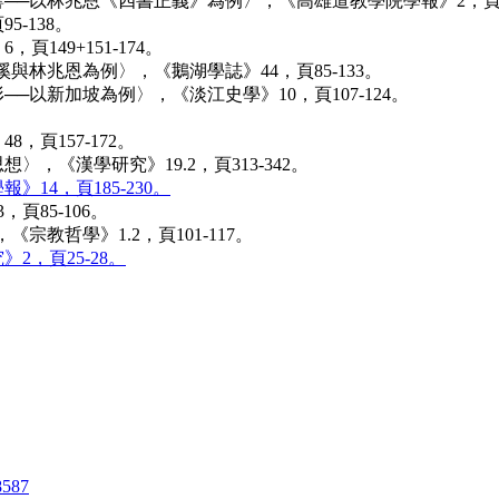
──以林兆恩《四書正義》為例〉，《高雄道教學院學報》2，頁23
5-138。
149+151-174。
與林兆恩為例〉，《鵝湖學誌》44，頁85-133。
─以新加坡為例〉，《淡江史學》10，頁107-124。
，頁157-172。
，《漢學研究》19.2，頁313-342。
14，頁185-230。
頁85-106。
宗教哲學》1.2，頁101-117。
2，頁25-28。
8587