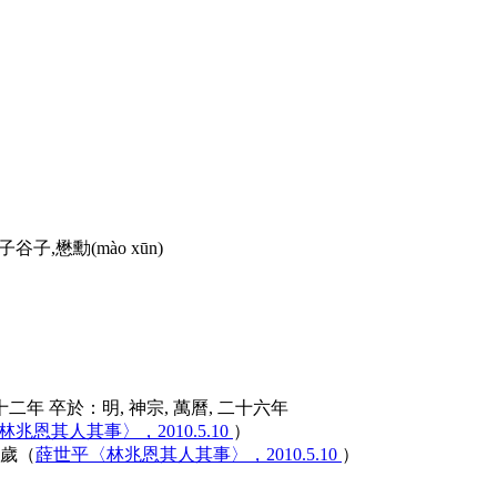
子谷子,懋勳(
mào xūn
)
 十二年 卒於：明, 神宗, 萬曆, 二十六年
兆恩其人其事〉，2010.5.10
）
歲（
薛世平〈林兆恩其人其事〉，2010.5.10
）