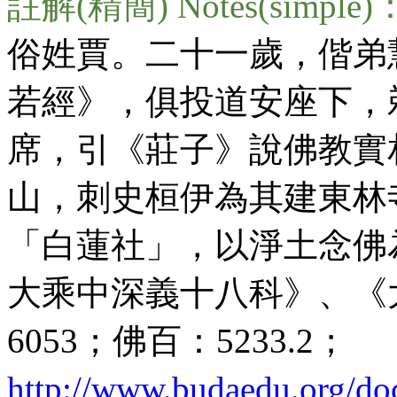
註解(精簡) Notes(simple)
俗姓賈。二十一歲，偕弟
若經》，俱投道安座下，
席，引《莊子》說佛教實
山，刺史桓伊為其建東林
「白蓮社」，以淨土念佛
大乘中深義十八科》、《
6053；佛百：5233.2；
http://www.budaedu.org/doc