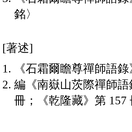
銘〉
[著述]
《石霜爾瞻尊禪師語錄》
編《南嶽山茨際禪師語錄
冊；《乾隆藏》第 157