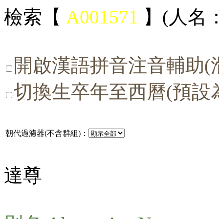
檢索【
A001571
】(人名：
開啟漢語拼音注音輔助(
切換生卒年至西曆(預設
朝代過濾器(不含群組)：
達尊