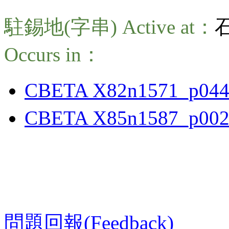
駐錫地(字串) Active at：
Occurs in：
CBETA X82n1571_p044
CBETA X85n1587_p002
問題回報(Feedback)