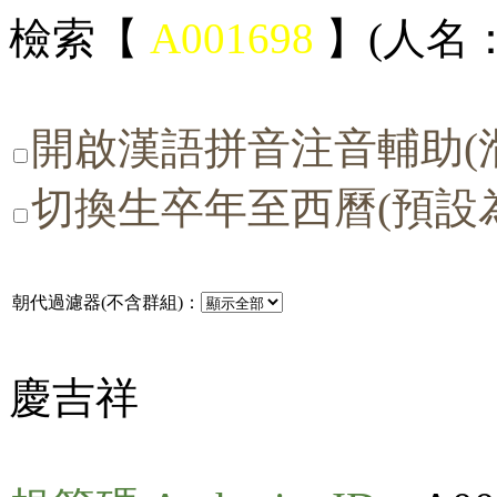
檢索【
A001698
】(人名：
開啟漢語拼音注音輔助(
切換生卒年至西曆(預設
朝代過濾器(不含群組)：
慶吉祥