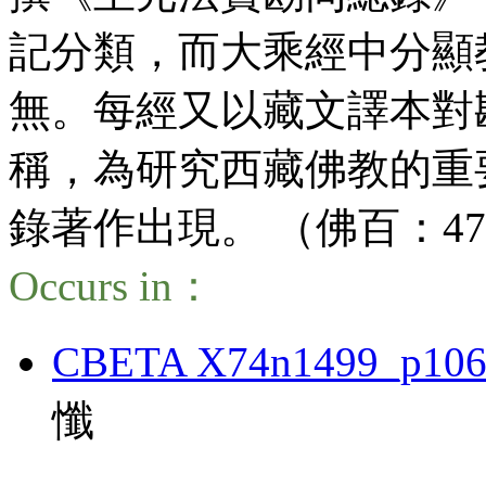
記分類，而大乘經中分顯
無。每經又以藏文譯本對
稱，為研究西藏佛教的重
錄著作出現。 （佛百：478
Occurs in：
CBETA X74n1499_p106
懺