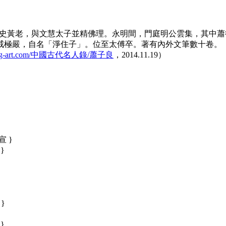
史黃老，與文慧太子並精佛理。永明間，門庭明公雲集，其中蕭
戒極嚴，自名「淨住子」。位至太傅卒。著有內外文筆數十卷。
w.gg-art.com/中國古代名人錄/蕭子良
，2014.11.19）
宣 }
}
}
}