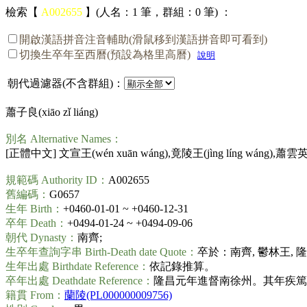
檢索【
A002655
】(人名：1 筆，群組：0 筆) ：
開啟漢語拼音注音輔助(滑鼠移到漢語拼音即可看到)
切換生卒年至西曆(預設為格里高曆)
說明
朝代過濾器(不含群組)：
蕭子良(
xiāo zǐ liáng
)
別名 Alternative Names：
[正體中文] 文宣王(
wén xuān wáng
),竟陵王(
jìng líng wáng
),蕭雲英
規範碼 Authority ID：
A002655
舊編碼：
G0657
生年 Birth：
+0460-01-01 ~ +0460-12-31
卒年 Death：
+0494-01-24 ~ +0494-09-06
朝代 Dynasty：
南齊;
生卒年查詢字串 Birth-Death date Quote：
卒於：南齊, 鬱林王, 隆
生年出處 Birthdate Reference：
依記錄推算。
卒年出處 Deathdate Reference：
隆昌元年進督南徐州。其年疾篤。
籍貫 From：
蘭陵(PL000000009756)