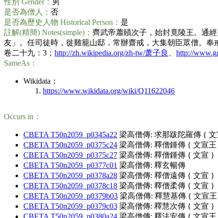
性別 Gender：
男
是否為僧人：
否
是否為歷史人物 Historical Person：
是
註解(精簡) Notes(simple)：
齊武帝蕭賾次子，始封竟陵王。通經
友」。任司徒時，徙雞籠山邸，常辦齋戒，大集朝臣眾僧。奉
卷二十九：3；
http://zh.wikipedia.org/zh-tw/萧子良
、
http://ww
SameAs：
Wikidata：
https://www.wikidata.org/wiki/Q11622046
Occurs in：
CBETA T50n2059_p0345a22
梁高僧傳: 求那跋陀羅傳 { 文
CBETA T50n2059_p0375c24
梁高僧傳: 釋僧鍾傳 { 文宣王 
CBETA T50n2059_p0375c27
梁高僧傳: 釋僧鍾傳 { 文宣 }
CBETA T50n2059_p0377c01
梁高僧傳: 釋玄暢傳
CBETA T50n2059_p0378a28
梁高僧傳: 釋僧遠傳 { 文宣 }
CBETA T50n2059_p0378c18
梁高僧傳: 釋僧柔傳 { 文宣 }
CBETA T50n2059_p0379b03
梁高僧傳: 釋慧基傳 { 文宣王 
CBETA T50n2059_p0379c03
梁高僧傳: 釋慧次傳 { 文宣 }
CBETA T50n2059_p0380a24
梁高僧傳: 釋法安傳 { 文宣王 