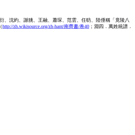
衍、沈約、謝朓、王融、蕭琛、范雲、任昉、陸倕稱「竟陵八
（
http://zh.wikisource.org/zh-hant/南齊書/卷40
；淵四．萬姓統譜．