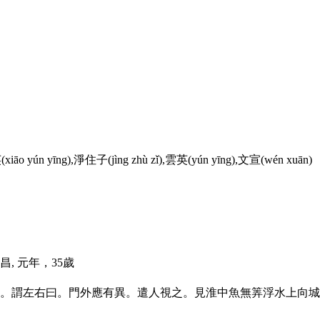
(
xiāo yún yīng
),淨住子(
jìng zhù zǐ
),雲英(
yún yīng
),文宣(
wén xuān
)
昌, 元年，35歲
謂左右曰。門外應有異。遣人視之。見淮中魚無筭浮水上向城門。尋薨。