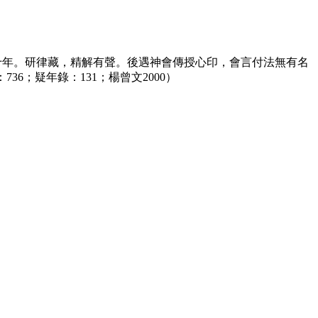
四十年。研律藏，精解有聲。後遇神會傳授心印，會言付法無有名
736；疑年錄：131；楊曾文2000）