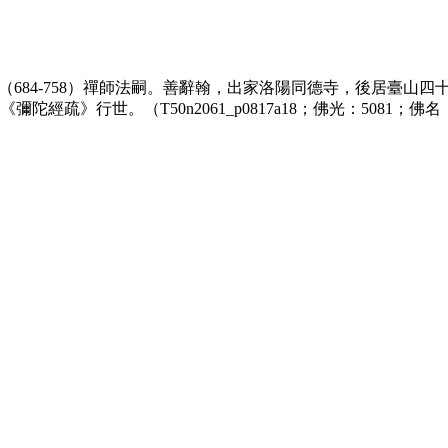
（684-758）禪師法嗣。善辭翰，出家洛陽同德寺，後居臺山
》行世。（T50n2061_p0817a18；佛光：5081；佛名：