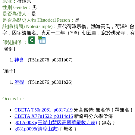
宗派：
荷澤宗
性別 Gender：
男
是否為僧人：
是
是否為歷史人物 Historical Person：
是
註解(精簡) Notes(simple)：
唐代荷澤宗僧。渤海高氏，荷澤神會
字，因字號無名。貞元十二年（796）朝五臺，寂於佛光寺，有《彌陀經疏
師徒關係 ：
[老師]
神會
(T51n2076_p0301b07)
[弟子]
澄觀
(T51n2076_p0301b26)
Occurs in：
CBETA T50n2061_p0817a19
宋高僧傳: 無名傳 { 釋無名 }
CBETA X77n1522_p0114c16
新脩科分六學僧傳
g017p0035(玉岑山慧因高麗華嚴教寺志)
{ 無名 }
g081p0095(清涼山志)
{ 無名 }