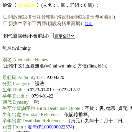
檢索【
A004220
】(人名：1 筆，群組：0 筆) ：
開啟漢語拼音注音輔助(滑鼠移到漢語拼音即可看到)
切換生卒年至西曆(預設為格里高曆)
說明
朝代過濾器(不含群組)：
無名(
wú míng
)
別名 Alternative Names：
[正體中文] 五臺無名(
wǔ tái wú míng
),方便(
fāng biàn
)
規範碼 Authority ID：
A004220
分類 Category：
護法
生年 Birth：
+0723-01-01 ~ +0723-12-31
卒年 Death：
+0794-01-22
朝代 Dynasty：
唐;
生卒年查詢字串 Birth-Death date Quote：
卒於：唐, 德宗, 貞元,
生年出處 Birthdate Reference：
依記錄推算。
卒年出處 Deathdate Reference：
（貞元）九年十二月十二日。……。春
籍貫 From：
渤海(PL000000022574)