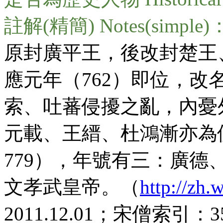
註解(精簡) Notes(simple)
原封廣平王，後改封楚王
應元年（762）即位，
索、吐蕃侵擾之亂，內憂
元載、王縉、杜鴻漸亦為佛
779），年號有三：廣
文孝武皇帝。（
http://zh
2011.12.01；宋僧索引：3