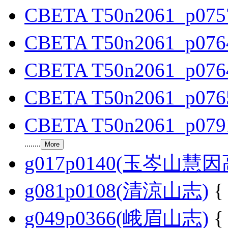
CBETA T50n2061_p075
CBETA T50n2061_p076
CBETA T50n2061_p076
CBETA T50n2061_p076
CBETA T50n2061_p079
........
g017p0140(玉岑山
g081p0108(清涼山志)
{
g049p0366(峨眉山志)
{