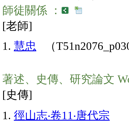
師徒關係 ：
[老師]
慧忠
（T51n2076_p03
著述、史傳、研究論文 Wo
[史傳]
徑山志‧卷11‧唐代宗