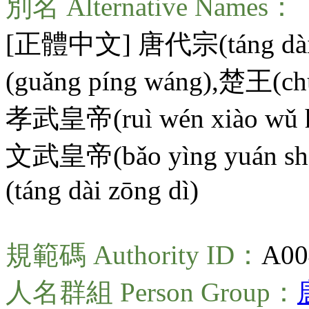
別名 Alternative Names：
[正體中文] 唐代宗(
táng dà
(
guǎng píng wáng
),楚王(
ch
孝武皇帝(
ruì wén xiào wǔ 
文武皇帝(
bǎo yìng yuán s
(
táng dài zōng dì
)
規範碼 Authority ID：
A00
人名群組 Person Group：