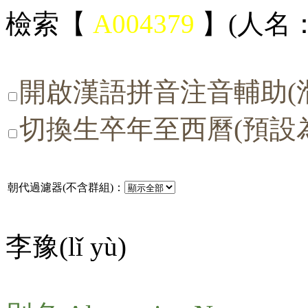
檢索【
A004379
】(人名：
開啟漢語拼音注音輔助(
切換生卒年至西曆(預設
朝代過濾器(不含群組)：
李豫(
lǐ yù
)