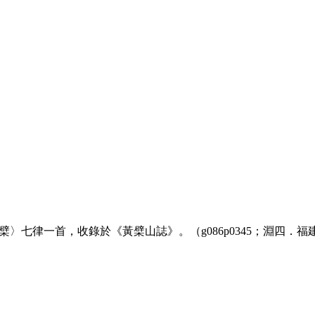
〉七律一首，收錄於《黃檗山誌》。（g086p0345；淵四．福