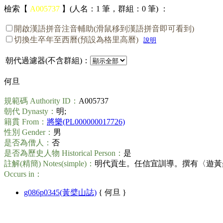
檢索【
A005737
】(人名：1 筆，群組：0 筆) ：
開啟漢語拼音注音輔助(滑鼠移到漢語拼音即可看到)
切換生卒年至西曆(預設為格里高曆)
說明
朝代過濾器(不含群組)：
何旦
規範碼 Authority ID：
A005737
朝代 Dynasty：
明;
籍貫 From：
將樂(PL000000017726)
性別 Gender：
男
是否為僧人：
否
是否為歷史人物 Historical Person：
是
註解(精簡) Notes(simple)：
明代貢生。任信宜訓導。撰有〈遊黃檗
Occurs in：
g086p0345(黃檗山誌)
{ 何旦 }