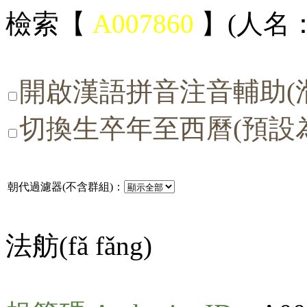
檢索【
A007860
】(人名：
開啟漢語拼音注音輔助(
切換生卒年至西曆(預設
朝代過濾器(不含群組)：
法舫(
fǎ fǎng
)