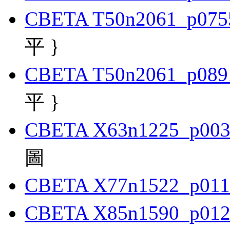
CBETA T50n2061_p075
平 }
CBETA T50n2061_p089
平 }
CBETA X63n1225_p003
圖
CBETA X77n1522_p011
CBETA X85n1590_p012