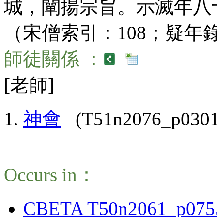
城，闡揚宗旨。示滅年八
（宋僧索引：108；疑年錄
師徒關係 ：
[老師]
神會
(T51n2076_p0301
Occurs in：
CBETA T50n2061_p075