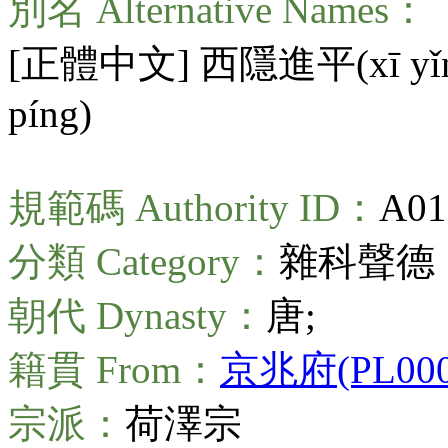
別名 Alternative Names：
[正體中文] 西隱進平(
xī yǐ
píng
)
規範碼 Authority ID：
A01
分類 Category：
雜科聲德
朝代 Dynasty：
唐;
籍貫 From：
京兆府(PL0000
宗派：
荷澤宗