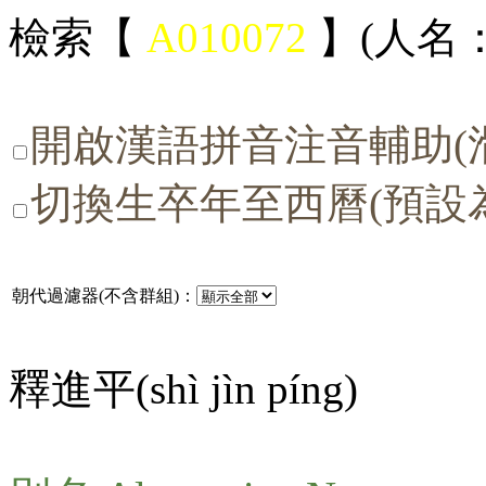
檢索【
A010072
】(人名：
開啟漢語拼音注音輔助(
切換生卒年至西曆(預設
朝代過濾器(不含群組)：
釋進平(
shì jìn píng
)