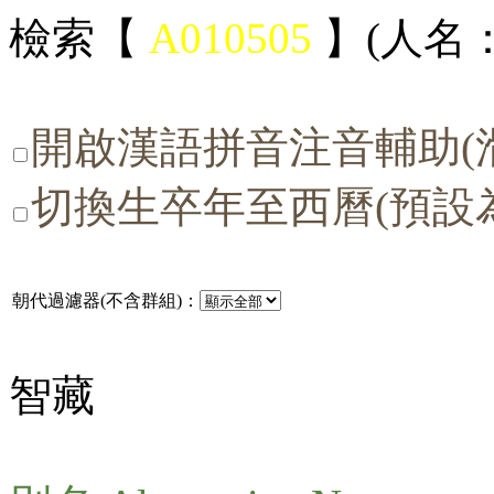
檢索【
A010505
】(人名：
開啟漢語拼音注音輔助(
切換生卒年至西曆(預設
朝代過濾器(不含群組)：
智藏