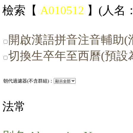
檢索【
A010512
】(人名：
開啟漢語拼音注音輔助(
切換生卒年至西曆(預設
朝代過濾器(不含群組)：
法常