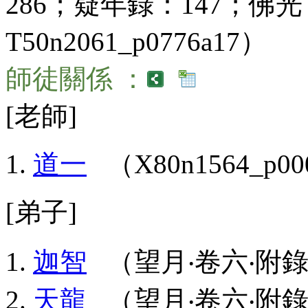
286；疑年錄：147；佛光
T50n2061_p0776a17）
師徒關係 ：
[老師]
道一
（X80n1564_p00
[弟子]
迦智
（望月‧卷六‧附錄：
天龍
（望月‧卷六‧附錄：