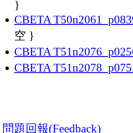
}
CBETA T50n2061_p083
空 }
CBETA T51n2076_p025
CBETA T51n2078_p075
問題回報(Feedback)