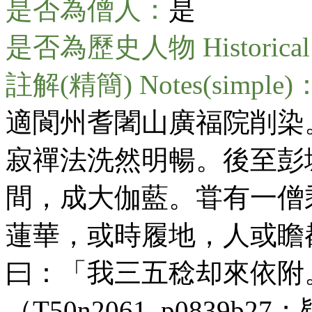
是否為僧人：
是
是否為歷史人物 Historical 
註解(精簡) Notes(simple)
適閬州耆闍山廣福院削染
寂禪法洗然明暢。後至彭
間，成大伽藍。甞有一僧
蓮華，或時履地，人或瞻
曰：「我三五稔却來依附
（T50n2061_p0839b2