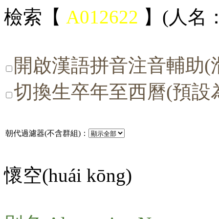
檢索【
A012622
】(人名：
開啟漢語拼音注音輔助(
切換生卒年至西曆(預設
朝代過濾器(不含群組)：
懷空(
huái kōng
)