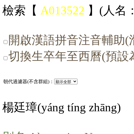
檢索【
A013522
】(人名：
開啟漢語拼音注音輔助(
切換生卒年至西曆(預設
朝代過濾器(不含群組)：
楊廷璋(
yáng tíng zhāng
)