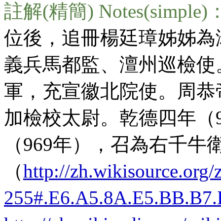
註解(精簡) Notes(simple)
位後，追冊楊廷璋姊姊為
義兵馬都監、澶州巡檢使
軍，充宣徽北院使。周恭
加檢校太尉。乾德四年（
（969年），召為右千牛
（
http://zh.wikisource.or
255#.E6.A5.8A.E5.BB.B7.