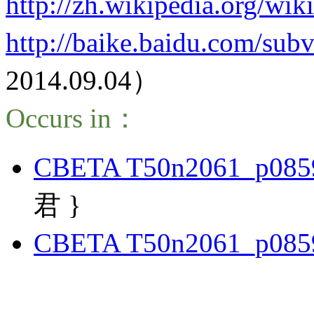
http://zh.wikipedia.org/
http://baike.baidu.com/su
2014.09.04）
Occurs in：
CBETA T50n2061_p085
君 }
CBETA T50n2061_p085