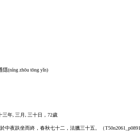
通隱(
níng zhōu tōng yǐn
)
 十三年, 三月, 三十日，72歲
夜趺坐而終，春秋七十二，法臘三十五。（T50n2061_p0891