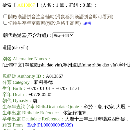
檢索【
A013867
】(人名：1 筆，群組：0 筆) ：
開啟漢語拼音注音輔助(滑鼠移到漢語拼音即可看到)
切換生卒年至西曆(預設為格里高曆)
說明
朝代過濾器(不含群組)：
道隱(
dào yǐn
)
別名 Alternative Names：
[正體中文] 釋道隱(
shì dào yǐn
),寧州道隱(
níng zhōu dào yǐn
),寧州
規範碼 Authority ID：
A013867
分類 Category：
雜科聲德
生年 Birth：
+0707-01-01 ~ +0707-12-31
卒年 Death：
+0778-05-05
朝代 Dynasty：
唐;
生卒年查詢字串 Birth-Death date Quote：
卒於：唐, 代宗, 大曆,
生年出處 Birthdate Reference：
依記錄推算。
卒年出處 Deathdate Reference：
大曆十三年三月晦囑累四部從，於中
籍貫 From：
彭原(PL000000045839)