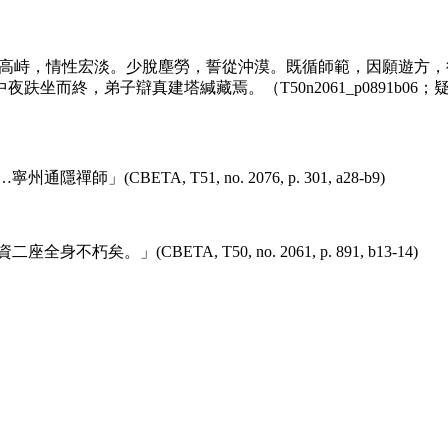
高峙，情性宏淡。少脫塵勞，誓從沖漠。既循師範，因願遊方，
而終，弟子辯真建塔緘藏焉。（T50n2061_p0891b06；疑
BETA, T51, no. 2076, p. 301, a28-b9)
(CBETA, T50, no. 2061, p. 891, b13-14)