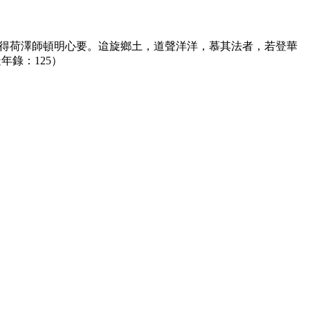
得荷澤師頓明心要。迨旋鄉土，道聲洋洋，慕其法者，若登華
年錄：125）