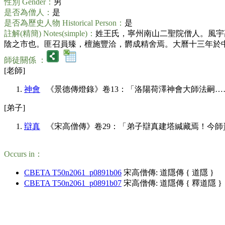
性別 Gender：
男
是否為僧人：
是
是否為歷史人物 Historical Person：
是
註解(精簡) Notes(simple)：
姓王氏，寧州南山二聖院僧人。風宇
陰之市也。匪召員臻，檀施豐洽，欝成精舍焉。大曆十三年於中夜趺坐
師徒關係 ：
[老師]
神會
《景德傳燈錄》卷13：「洛陽荷澤神會大師法嗣……寧州通隱禪師」(C
[弟子]
辯真
《宋高僧傳》卷29：「弟子辯真建塔緘藏焉！今師資二座全身不朽矣。」
Occurs in：
CBETA T50n2061_p0891b06
宋高僧傳: 道隱傳 { 道隱 }
CBETA T50n2061_p0891b07
宋高僧傳: 道隱傳 { 釋道隱 }