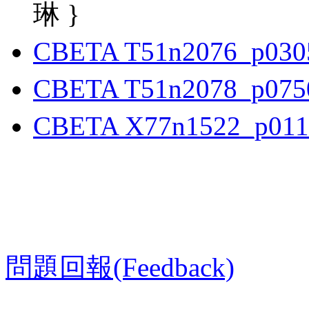
琳 }
CBETA T51n2076_p030
CBETA T51n2078_p075
CBETA X77n1522_p011
問題回報(Feedback)