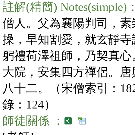
註解(精簡) Notes(simple)
僧人。父為襄陽判司，素
操，早知割愛，就玄靜寺
躬禮荷澤祖師，乃契真心
大院，安集四方禪侶。唐
八十二。（宋僧索引：182；T
錄：124）
師徒關係 ：