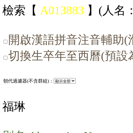
檢索【
A013883
】(人名：
開啟漢語拼音注音輔助(
切換生卒年至西曆(預設
朝代過濾器(不含群組)：
福琳