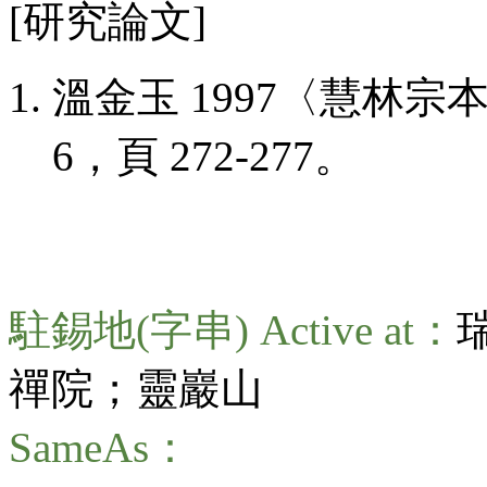
[研究論文]
溫金玉 1997〈慧林
6，頁 272-277。
駐錫地(字串) Active at：
禪院；靈巖山
SameAs：