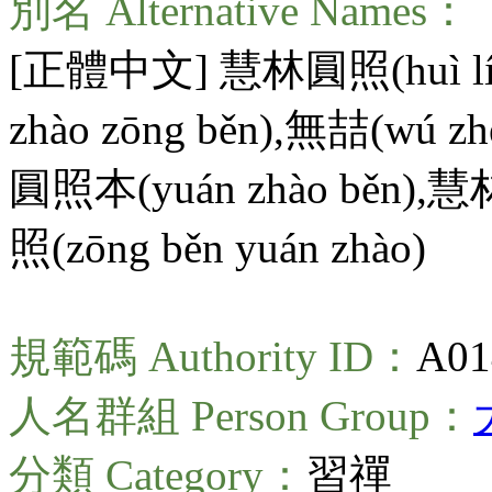
別名 Alternative Names：
[正體中文] 慧林圓照(
huì 
zhào zōng běn
),無喆(
wú zh
圓照本(
yuán zhào běn
),
照(
zōng běn yuán zhào
)
規範碼 Authority ID：
A01
人名群組 Person Group：
分類 Category：
習禪