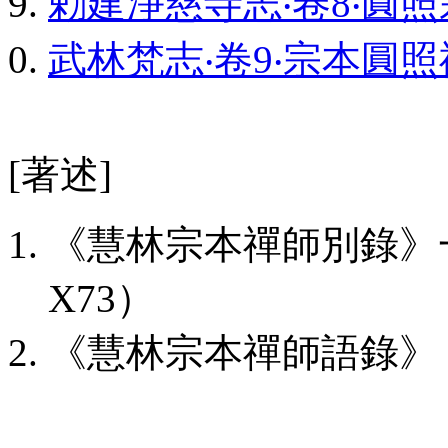
勅建淨慈寺志‧卷8‧圓
武林梵志‧卷9‧宗本圓
[著述]
《慧林宗本禪師別錄》
X73）
《慧林宗本禪師語錄》