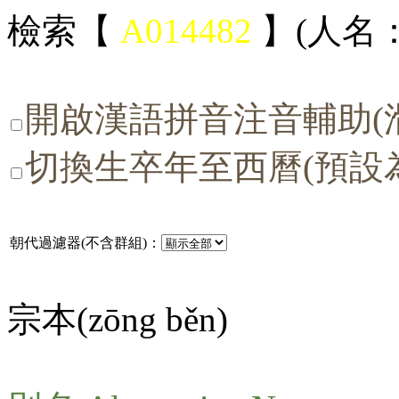
檢索【
A014482
】(人名：
開啟漢語拼音注音輔助(
切換生卒年至西曆(預設
朝代過濾器(不含群組)：
宗本(
zōng běn
)