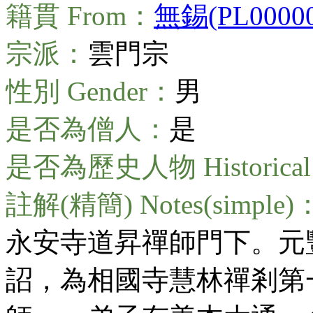
籍貫 From：
無錫(PL00000
宗派：
雲門宗
性別 Gender：
男
是否為僧人：
是
是否為歷史人物 Historical 
註解(精簡) Notes(simple)
永安寺道昇禪師門下。元豐
詔，為相國寺慧林禪剎第