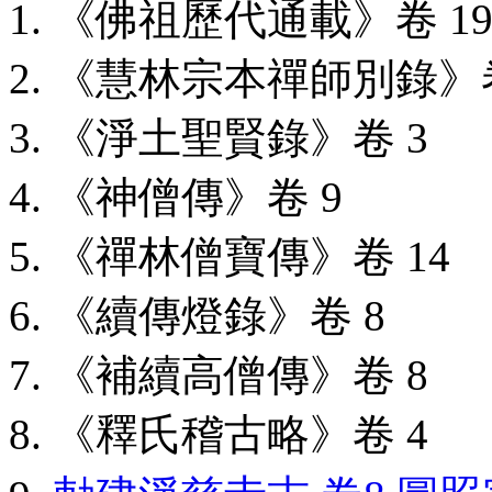
《佛祖歷代通載》卷 1
《慧林宗本禪師別錄》
《淨土聖賢錄》卷 3
《神僧傳》卷 9
《禪林僧寶傳》卷 14
《續傳燈錄》卷 8
《補續高僧傳》卷 8
《釋氏稽古略》卷 4