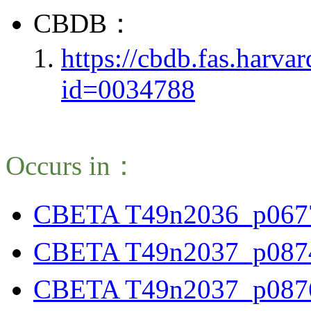
CBDB：
https://cbdb.fas.harva
id=0034788
Occurs in：
CBETA T49n2036_p067
CBETA T49n2037_p087
CBETA T49n2037_p087