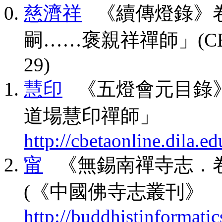
慈濟祥
《續傳燈錄》卷
嗣……褒親祥禪師」(CBETA, T
29)
慧印
《五燈會元目錄》
道場慧印禪師」
http://cbetaonline.dila
甯
《無錫南禪寺志．卷
(《中國佛寺志叢刊》
http://buddhistinformatic