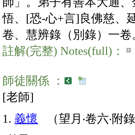
師」。弟子有善本大通、
悟、[恐-心+言]良佛慈
卷、慧辨錄（別錄）一卷。
註解(完整) Notes(full)：
師徒關係 ：
[老師]
義懷
（望月‧卷六‧附錄