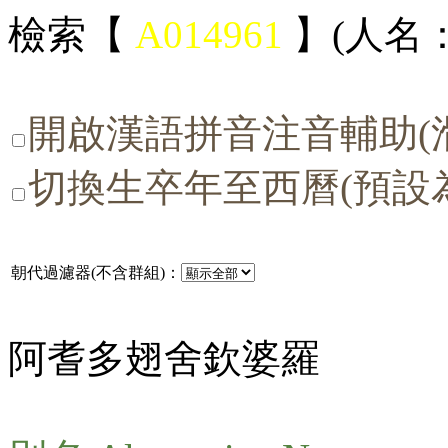
檢索【
A014961
】(人名：
開啟漢語拼音注音輔助(
切換生卒年至西曆(預設
朝代過濾器(不含群組)：
阿耆多翅舍欽婆羅