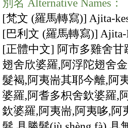
別名 Alternative Names：
[梵文 (羅馬轉寫)] Ajita-kes
[巴利文 (羅馬轉寫)] Ajita-K
[正體中文] 阿市多雞舍
翅舍欣婆羅,阿浮陀翅舍金
髮褐,阿夷耑其耶今離,阿
婆羅,阿耆多枳舍欽婆羅,
欽婆羅,阿夷耑,阿夷哆,阿
髮,具勝髮(
jù shèng fà
),