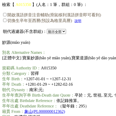
檢索【
A015350
】(人名：1 筆，群組：0 筆) ：
開啟漢語拼音注音輔助(滑鼠移到漢語拼音即可看到)
切換生卒年至西曆(預設為格里高曆)
說明
朝代過濾器(不含群組)：
妙源(
miào yuán
)
別名 Alternative Names：
[正體中文] 寶葉妙源(
bǎo yè miào yuán
),寶業道源(
bǎo yè dào yuá
規範碼 Authority ID：
A015350
分類 Category：
習禪
生年 Birth：
+1207-01-01 ~ +1207-12-31
卒年 Death：
+1281-01-29 ~ +1282-02-16
朝代 Dynasty：
南宋;元;
生卒年查詢字串 Birth-Death date Quote：
卒於：元, 世祖, 至元,
生年出處 Birthdate Reference：
依記錄推算。
卒年出處 Deathdate Reference：
（疑年錄：295）
籍貫 From：
象山(PL000000012362)