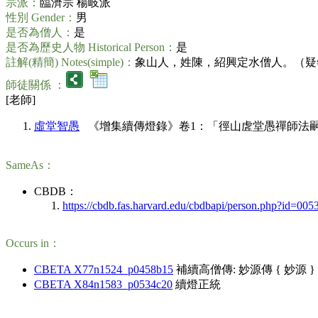
宗派：
臨濟宗 楊岐派
性別 Gender：
男
是否為僧人：
是
是否為歷史人物 Historical Person：
是
註解(精簡) Notes(simple)：
象山人，姓陳，紹興定水僧人。（疑年
師徒關係 ：
[老師]
虛堂智愚
《增集續傳燈錄》卷1：「徑山虗堂愚禪師法嗣……定水寶業道源禪師」(CBE
SameAs：
CBDB：
https://cbdb.fas.harvard.edu/cbdbapi/person.php?id=005
Occurs in：
CBETA X77n1524_p0458b15
補續高僧傳: 妙源傳 { 妙源 }
CBETA X84n1583_p0534c20
續燈正統