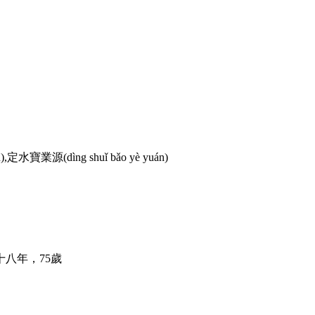
n
),定水寶業源(
dìng shuǐ bǎo yè yuán
)
 十八年，75歲