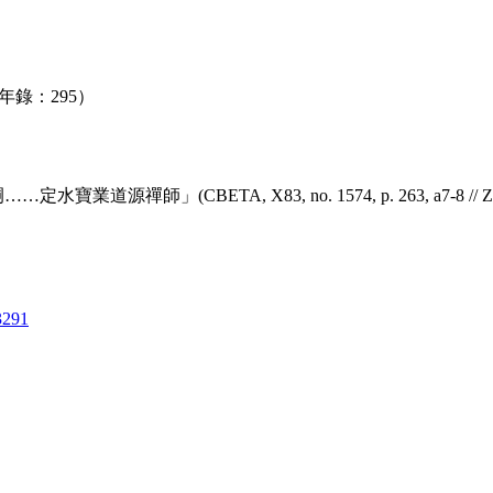
錄：295）
TA, X83, no. 1574, p. 263, a7-8 // Z 2B:15, p. 36
3291