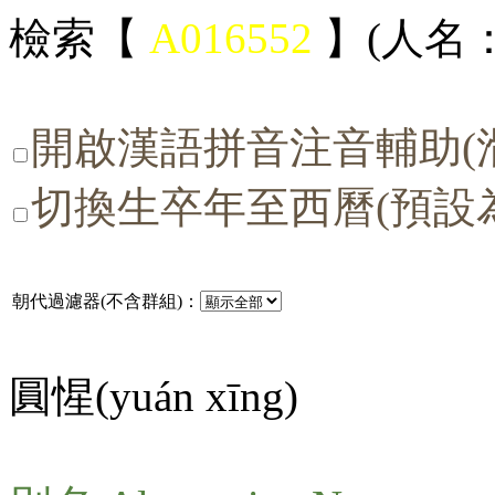
檢索【
A016552
】(人名：
開啟漢語拼音注音輔助(
切換生卒年至西曆(預設
朝代過濾器(不含群組)：
圓惺(
yuán xīng
)