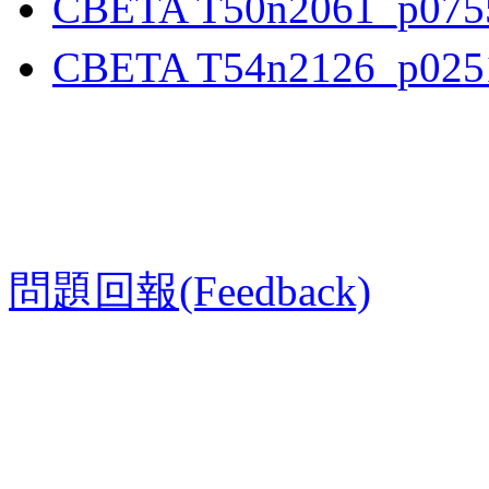
CBETA T50n2061_p075
CBETA T54n2126_p025
問題回報(Feedback)