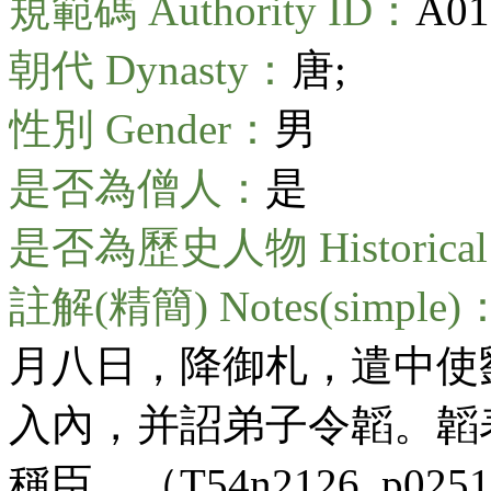
規範碼 Authority ID：
A01
朝代 Dynasty：
唐;
性別 Gender：
男
是否為僧人：
是
是否為歷史人物 Historical 
註解(精簡) Notes(simple)
月八日，降御札，遣中使
入內，并詔弟子令韜。韜
稱臣。（T54n2126_p0251