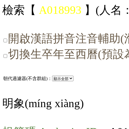
檢索【
A018993
】(人名：
開啟漢語拼音注音輔助(
切換生卒年至西曆(預設
朝代過濾器(不含群組)：
明象(
míng xiàng
)