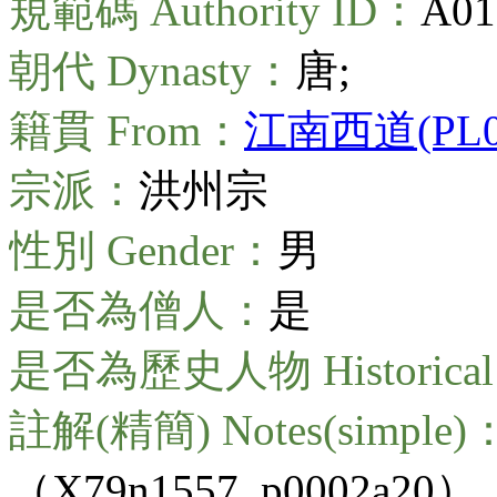
規範碼 Authority ID：
A01
朝代 Dynasty：
唐;
籍貫 From：
江南西道(PL00
宗派：
洪州宗
性別 Gender：
男
是否為僧人：
是
是否為歷史人物 Historical 
註解(精簡) Notes(simple)
（X79n1557_p0002a20）