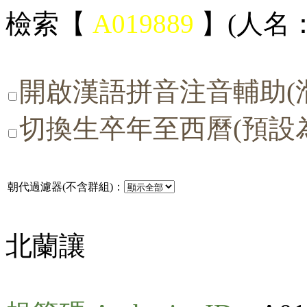
檢索【
A019889
】(人名：
開啟漢語拼音注音輔助(
切換生卒年至西曆(預設
朝代過濾器(不含群組)：
北蘭讓