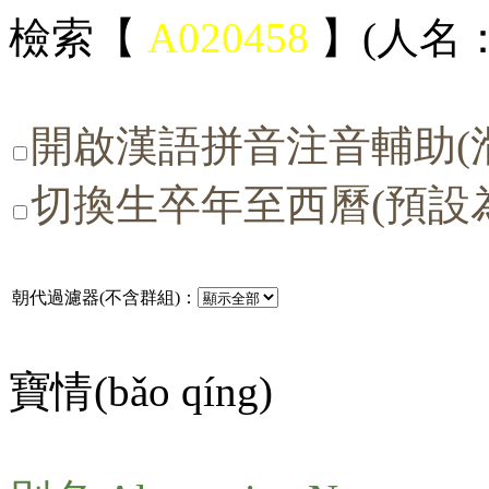
檢索【
A020458
】(人名：
開啟漢語拼音注音輔助(
切換生卒年至西曆(預設
朝代過濾器(不含群組)：
寶情(
bǎo qíng
)