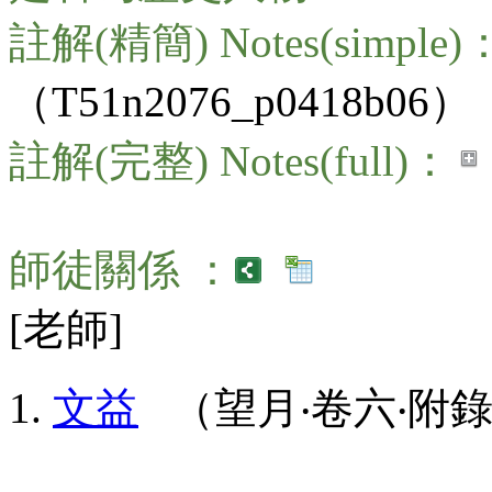
註解(精簡) Notes(simple)
（T51n2076_p0418b06）
註解(完整) Notes(full)：
師徒關係 ：
[老師]
文益
（望月‧卷六‧附錄