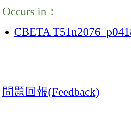
Occurs in：
CBETA T51n2076_p041
問題回報(Feedback)