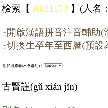
檢索【
A021173
】(人名：
開啟漢語拼音注音輔助(
切換生卒年至西曆(預設
朝代過濾器(不含群組)：
古賢謹(
gǔ xián jǐn
)