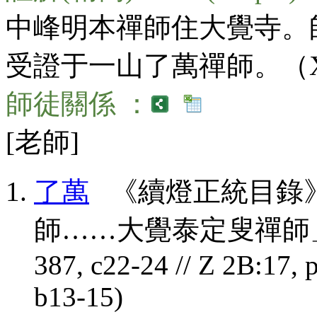
中峰明本禪師住大覺寺。
受證于一山了萬禪師。（X82n
師徒關係 ：
[老師]
了萬
《續燈正統目錄》
師……大覺泰定叟禪師」(CBET
387, c22-24 // Z 2B:17, p
b13-15)