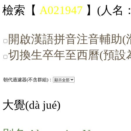
檢索【
A021947
】(人名：
開啟漢語拼音注音輔助(
切換生卒年至西曆(預設
朝代過濾器(不含群組)：
大覺(
dà jué
)