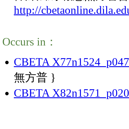
http://cbetaonline.dila
Occurs in：
CBETA X77n1524_p047
無方普 }
CBETA X82n1571_p020