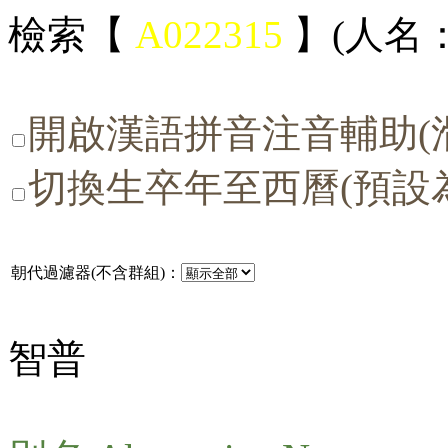
檢索【
A022315
】(人名：
開啟漢語拼音注音輔助(
切換生卒年至西曆(預設
朝代過濾器(不含群組)：
智普