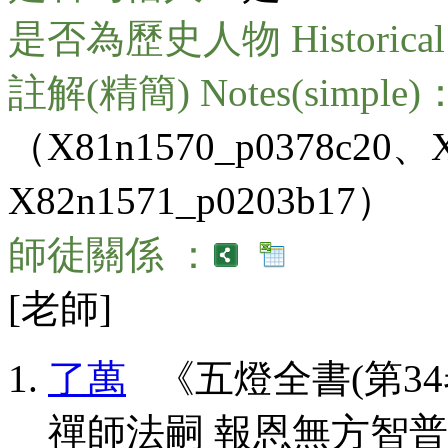
是否為歷史人物 Historical 
註解(精簡) Notes(simple)
（X81n1570_p0378c20、X
X82n1571_p0203b17）
師徒關係 ：
[老師]
了萬
《五燈全書(第34卷
禪師法嗣 報恩無方智