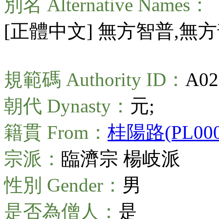
別名 Alternative Names：
[正體中文] 無方智普,無
規範碼 Authority ID：
A02
朝代 Dynasty：
元;
籍貫 From：
桂陽路(PL0000
宗派：
臨濟宗 楊岐派
性別 Gender：
男
是否為僧人：
是