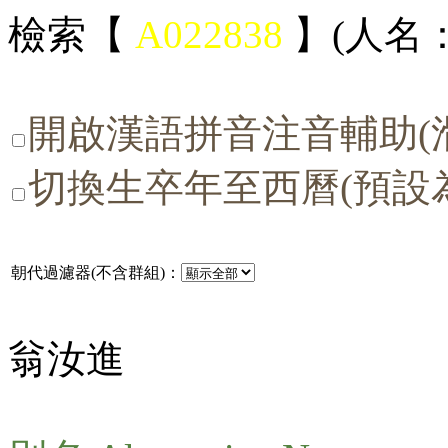
檢索【
A022838
】(人名：
開啟漢語拼音注音輔助(
切換生卒年至西曆(預設
朝代過濾器(不含群組)：
翁汝進