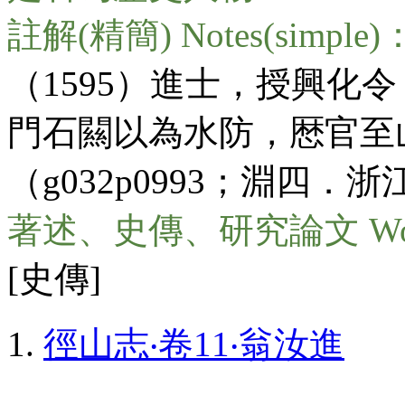
註解(精簡) Notes(simple)
（1595）進士，授興化
門石闗以為水防，厯官至
（g032p0993；淵四
著述、史傳、研究論文 Wo
[史傳]
徑山志‧卷11‧翁汝進