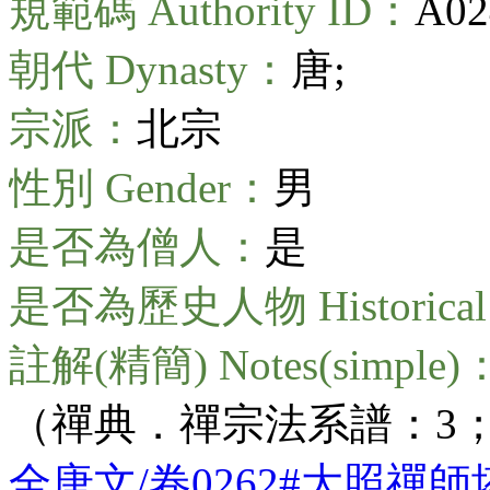
規範碼 Authority ID：
A02
朝代 Dynasty：
唐;
宗派：
北宗
性別 Gender：
男
是否為僧人：
是
是否為歷史人物 Historical 
註解(精簡) Notes(simple)
（禪典．禪宗法系譜：3
全唐文/卷0262#大照禪師