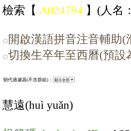
檢索【
A024794
】(人名：
開啟漢語拼音注音輔助(
切換生卒年至西曆(預設
朝代過濾器(不含群組)：
慧遠(
huì yuǎn
)