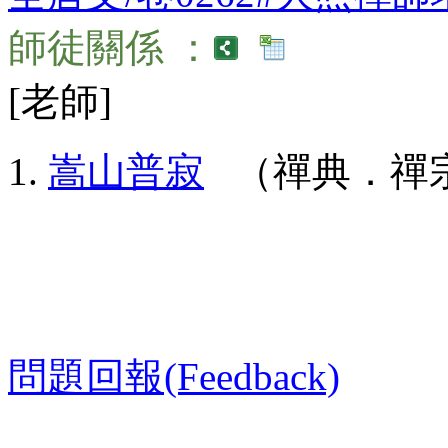
師徒關係 ：
[老師]
嵩山普寂
（禪典．禪宗
問題回報(Feedback)