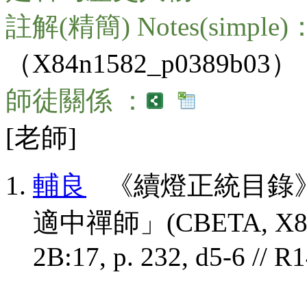
註解(精簡) Notes(simple)
（X84n1582_p0389b03）
師徒關係 ：
[老師]
輔良
《續燈正統目錄》
適中禪師」(CBETA, X84, no
2B:17, p. 232, d5-6 // R1