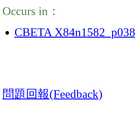
Occurs in：
CBETA X84n1582_p038
問題回報(Feedback)