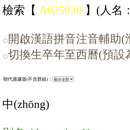
檢索【
A025036
】(人名：
開啟漢語拼音注音輔助(
切換生卒年至西曆(預設
朝代過濾器(不含群組)：
中(
zhōng
)