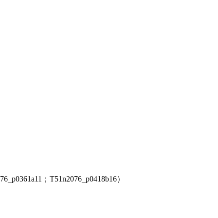
361a11；T51n2076_p0418b16）