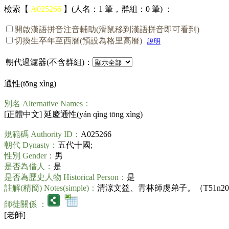
檢索【
A025266
】(人名：1 筆，群組：0 筆) ：
開啟漢語拼音注音輔助(滑鼠移到漢語拼音即可看到)
切換生卒年至西曆(預設為格里高曆)
說明
朝代過濾器(不含群組)：
通性(
tōng xìng
)
別名 Alternative Names：
[正體中文] 延慶通性(
yán qìng tōng xìng
)
規範碼 Authority ID：
A025266
朝代 Dynasty：
五代十國;
性別 Gender：
男
是否為僧人：
是
是否為歷史人物 Historical Person：
是
註解(精簡) Notes(simple)：
清涼文益、青林師虔弟子。（T51n2076_p0
師徒關係 ：
[老師]