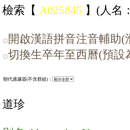
檢索【
A025845
】(人名：
開啟漢語拼音注音輔助(
切換生卒年至西曆(預設
朝代過濾器(不含群組)：
道珍