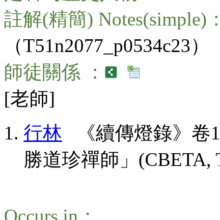
註解(精簡) Notes(simple)
（T51n2077_p0534c23）
師徒關係 ：
[老師]
行林
《續傳燈錄》卷1
勝道珍禪師」(CBETA, T51, 
Occurs in：