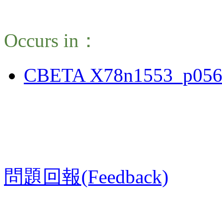
Occurs in：
CBETA X78n1553_p056
問題回報(Feedback)