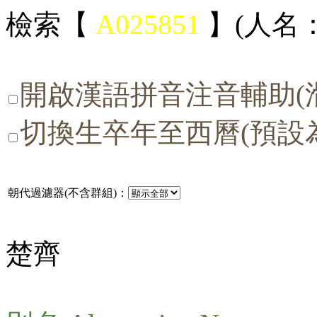
檢索【
A025851
】(人名：
開啟漢語拼音注音輔助(
切換生卒年至西曆(預設
朝代過濾器(不含群組)：
楚齊