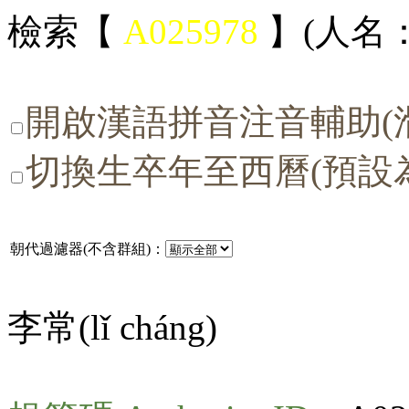
檢索【
A025978
】(人名：
開啟漢語拼音注音輔助(
切換生卒年至西曆(預設
朝代過濾器(不含群組)：
李常(
lǐ cháng
)