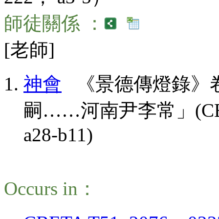
師徒關係 ：
[老師]
神會
《景德傳燈錄》卷
嗣……河南尹李常」(CBETA, T
a28-b11)
Occurs in：