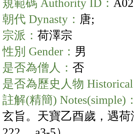
規範碼 Authority ID：
A02
朝代 Dynasty：
唐;
宗派：
荷澤宗
性別 Gender：
男
是否為僧人：
否
是否為歷史人物 Historical 
註解(精簡) Notes(simple)
玄旨。天寶乙酉歲，遇荷澤神會。
222， a3-5）