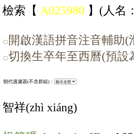
檢索【
A025980
】(人名：
開啟漢語拼音注音輔助(
切換生卒年至西曆(預設
朝代過濾器(不含群組)：
智祥(
zhì xiáng
)