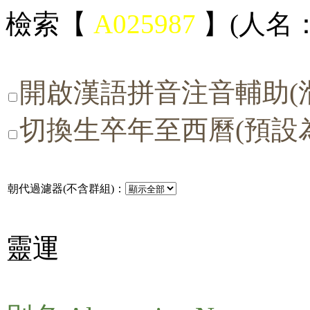
檢索【
A025987
】(人名：
開啟漢語拼音注音輔助(
切換生卒年至西曆(預設
朝代過濾器(不含群組)：
靈運