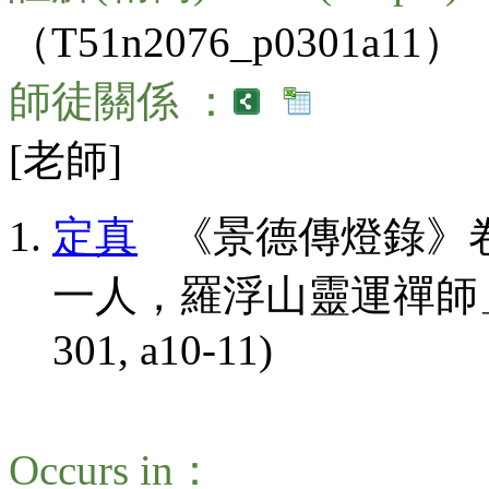
（T51n2076_p0301a11）
師徒關係 ：
[老師]
定真
《景德傳燈錄》卷
一人，羅浮山靈運禪師」(CBET
301, a10-11)
Occurs in：