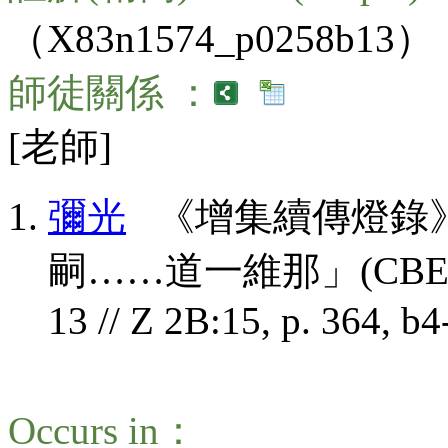
（X83n1574_p0258b13）
師徒關係 ：
[老師]
彌光
《增集續傳燈錄》
嗣……道一維那」(CBETA, X8
13 // Z 2B:15, p. 364, b4
Occurs in：