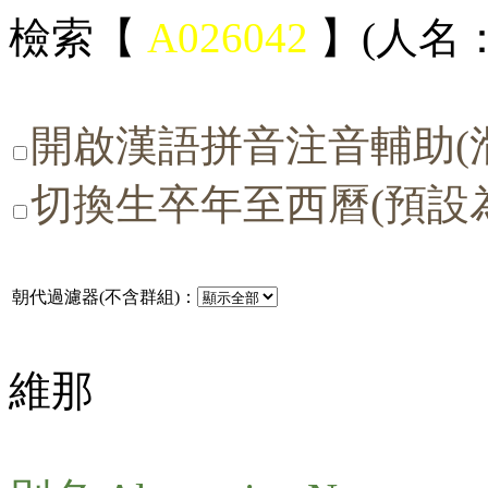
檢索【
A026042
】(人名：
開啟漢語拼音注音輔助(
切換生卒年至西曆(預設
朝代過濾器(不含群組)：
維那