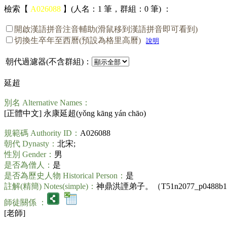
檢索【
A026088
】(人名：1 筆，群組：0 筆) ：
開啟漢語拼音注音輔助(滑鼠移到漢語拼音即可看到)
切換生卒年至西曆(預設為格里高曆)
說明
朝代過濾器(不含群組)：
延超
別名 Alternative Names：
[正體中文] 永康延超(
yǒng kāng yán chāo
)
規範碼 Authority ID：
A026088
朝代 Dynasty：
北宋;
性別 Gender：
男
是否為僧人：
是
是否為歷史人物 Historical Person：
是
註解(精簡) Notes(simple)：
神鼎洪諲弟子。（T51n2077_p0488b
師徒關係 ：
[老師]