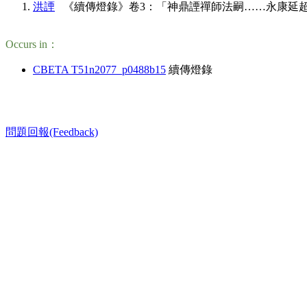
洪諲
《續傳燈錄》卷3：「神鼎諲禪師法嗣……永康延超禪師」(CBETA, 
Occurs in：
CBETA T51n2077_p0488b15
續傳燈錄
問題回報(Feedback)