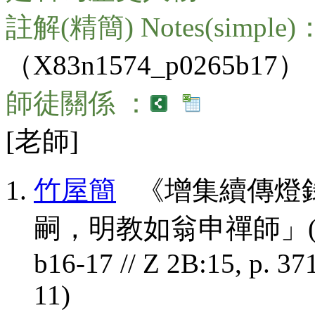
註解(精簡) Notes(simple)
（X83n1574_p0265b17）
師徒關係 ：
[老師]
竹屋簡
《增集續傳燈錄
嗣，明教如翁申禪師」(CBETA,
b16-17 // Z 2B:15, p. 371
11)