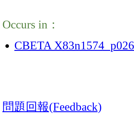
Occurs in：
CBETA X83n1574_p026
問題回報(Feedback)