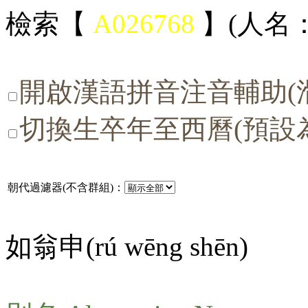
檢索【
A026768
】(人名：
開啟漢語拼音注音輔助(
切換生卒年至西曆(預設
朝代過濾器(不含群組)：
如翁申(
rú wēng shēn
)