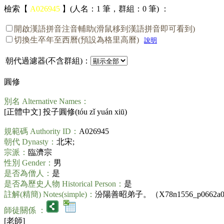
檢索【
A026945
】(人名：1 筆，群組：0 筆) ：
開啟漢語拼音注音輔助(滑鼠移到漢語拼音即可看到)
切換生卒年至西曆(預設為格里高曆)
說明
朝代過濾器(不含群組)：
圓修
別名 Alternative Names：
[正體中文] 投子圓修(
tóu zǐ yuán xiū
)
規範碼 Authority ID：
A026945
朝代 Dynasty：
北宋;
宗派：
臨濟宗
性別 Gender：
男
是否為僧人：
是
是否為歷史人物 Historical Person：
是
註解(精簡) Notes(simple)：
汾陽善昭弟子。（X78n1556_p0662a
師徒關係 ：
[老師]