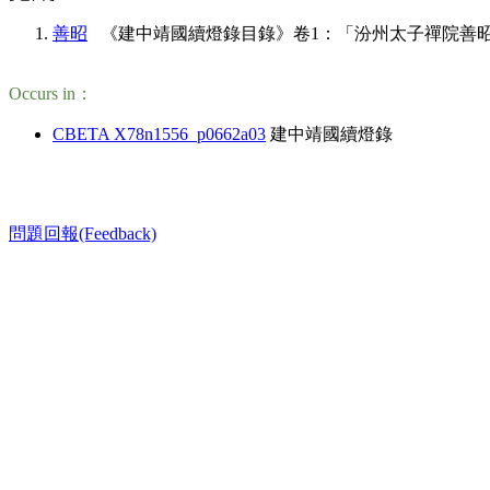
善昭
《建中靖國續燈錄目錄》卷1：「汾州太子禪院善昭禪師法嗣……舒州投子圓修禪師」
Occurs in：
CBETA X78n1556_p0662a03
建中靖國續燈錄
問題回報(Feedback)