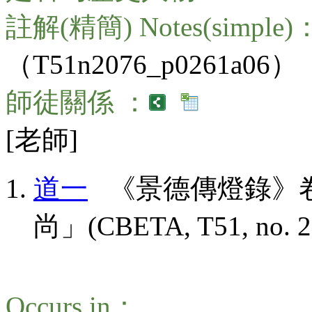
註解(精簡) Notes(simple)
（T51n2076_p0261a06）
師徒關係 ：
[老師]
道一
《景德傳燈錄》卷
尚」(CBETA, T51, no. 207
Occurs in：