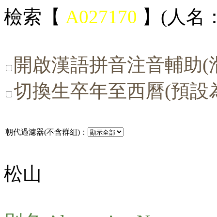
檢索【
A027170
】(人名：
開啟漢語拼音注音輔助(
切換生卒年至西曆(預設
朝代過濾器(不含群組)：
松山