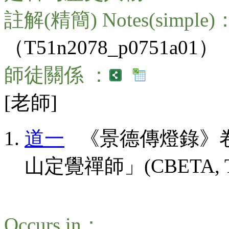
註解(精簡) Notes(simple)
（T51n2078_p0751a01）
師徒關係 ：
[老師]
道一
《景德傳燈錄》卷
山定覺禪師」(CBETA, T51, n
Occurs in：