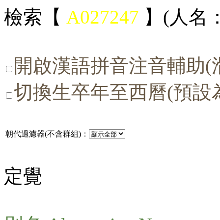
檢索【
A027247
】(人名：
開啟漢語拼音注音輔助(
切換生卒年至西曆(預設
朝代過濾器(不含群組)：
定覺