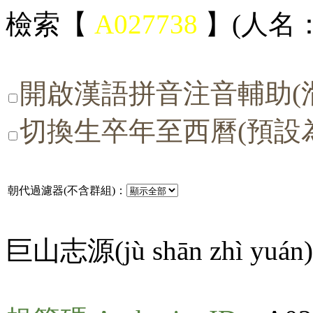
檢索【
A027738
】(人名：
開啟漢語拼音注音輔助(
切換生卒年至西曆(預設
朝代過濾器(不含群組)：
巨山志源(
jù shān zhì yuán
)