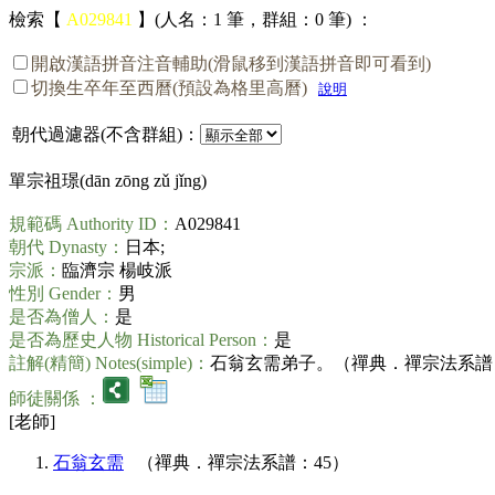
檢索【
A029841
】(人名：1 筆，群組：0 筆) ：
開啟漢語拼音注音輔助(滑鼠移到漢語拼音即可看到)
切換生卒年至西曆(預設為格里高曆)
說明
朝代過濾器(不含群組)：
單宗祖璟(
dān zōng zǔ jǐng
)
規範碼 Authority ID：
A029841
朝代 Dynasty：
日本;
宗派：
臨濟宗 楊岐派
性別 Gender：
男
是否為僧人：
是
是否為歷史人物 Historical Person：
是
註解(精簡) Notes(simple)：
石翁玄需弟子。（禪典．禪宗法系譜
師徒關係 ：
[老師]
石翁玄需
（禪典．禪宗法系譜：45）