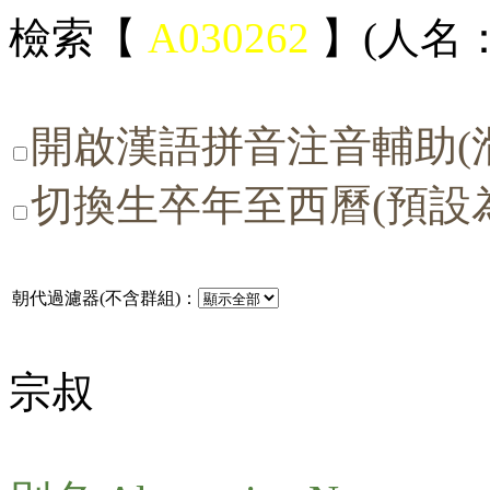
檢索【
A030262
】(人名：
開啟漢語拼音注音輔助(
切換生卒年至西曆(預設
朝代過濾器(不含群組)：
宗叔