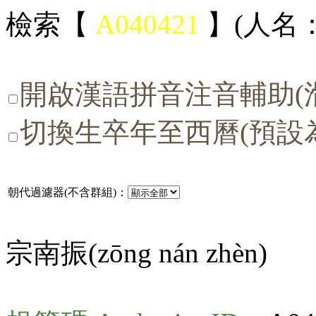
檢索【
A040421
】(人名：
開啟漢語拼音注音輔助(
切換生卒年至西曆(預設
朝代過濾器(不含群組)：
宗南振(
zōng nán zhèn
)