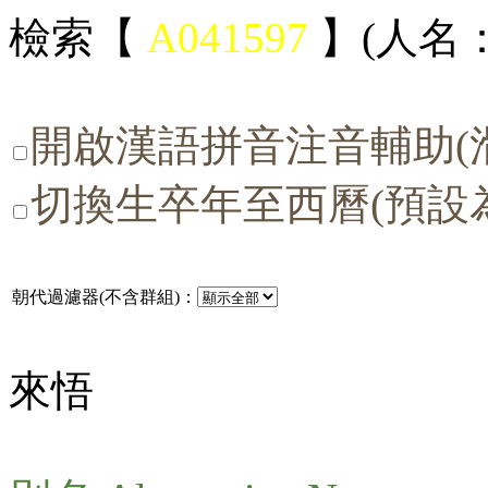
檢索【
A041597
】(人名：
開啟漢語拼音注音輔助(
切換生卒年至西曆(預設
朝代過濾器(不含群組)：
來悟