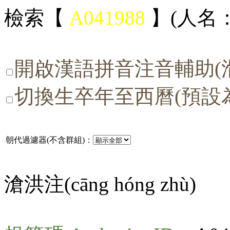
檢索【
A041988
】(人名：
開啟漢語拼音注音輔助(
切換生卒年至西曆(預設
朝代過濾器(不含群組)：
滄洪注(
cāng hóng zhù
)