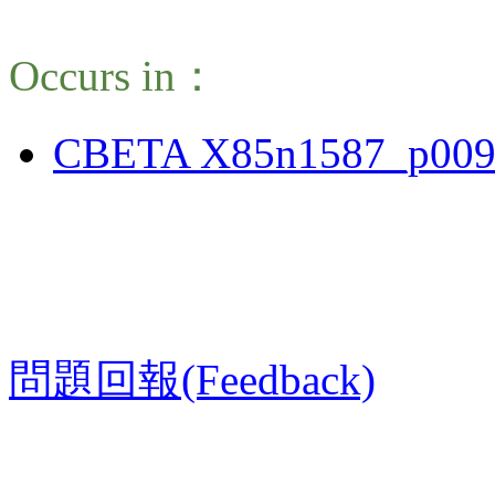
Occurs in：
CBETA X85n1587_p009
問題回報(Feedback)